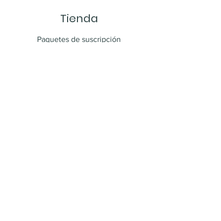
Tienda
Paquetes de suscripción
Envío y devoluciones
Política de la tienda
Métodos de pago
FAQ
Contacto
PR 408 KM 2.0
Las Marias, PR 00670
(787) 210-8252
cafelacasonapr@gmail.com