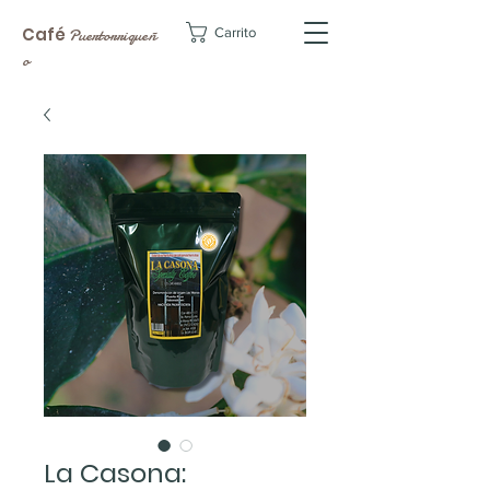
Café
Carrito
Puertorriqueñ
o
La Casona: